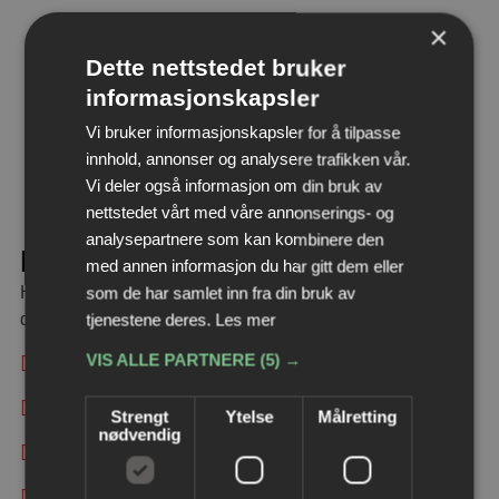
×
Dette nettstedet bruker
informasjonskapsler
Vi bruker informasjonskapsler for å tilpasse
innhold, annonser og analysere trafikken vår.
Vi deler også informasjon om din bruk av
nettstedet vårt med våre annonserings- og
analysepartnere som kan kombinere den
Interessert?
med annen informasjon du har gitt dem eller
som de har samlet inn fra din bruk av
Har du lyst å vite mer om dette prosjektet? Ta kontakt i
tjenestene deres.
Les mer
dag!
VIS ALLE PARTNERE
(5) →
Adolph Tidemands gate 51, 2000 Lillestrøm
post@hvaminvest.no
Strengt
Ytelse
Målretting
nødvendig
63 80 17 60
936 00 617 - Vakttelefon