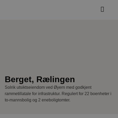
Våre eiendo
Berget, Rælingen
Solrik utsiktseiendom ved Øyern med godkjent
rammetillatale for infrastruktur. Regulert for 22 boenheter i
to-mannsbolig og 2 eneboligtomter.