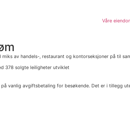
Våre eiend
røm
d miks av handels-, restaurant og kontorseksjoner på til s
d 378 solgte leiligheter utviklet
r på vanlig avgiftsbetaling for besøkende. Det er i tillegg 