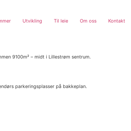
ommer
Utvikling
Til leie
Om oss
Kontakt
ammen 9100m² – midt i Lillestrøm sentrum.
utendørs parkeringsplasser på bakkeplan.