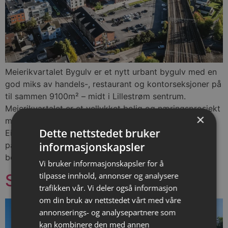
Meierikvartalet Bygulv er et nytt urbant bygulv med en
god miks av handels-, restaurant og kontorseksjoner på
til sammen 9100m² – midt i Lillestrøm sentrum.
Meierikvartalet er et vellykket bolig og næringsprosjekt
×
med 378 solgte leiligheter utvikletav Stor-Oslo
Dette nettstedet bruker
Eiendom. Det er 29 tilgjengelige parkeringsplasser i
informasjonskapsler
parkeringskjeller på vanlig avgiftsbetaling for
besøkende. Det er i tillegg […]
Vi bruker informasjonskapsler for å
Skårersletta 80, Lørenskog
tilpasse innhold, annonser og analysere
trafikken vår. Vi deler også informasjon
om din bruk av nettstedet vårt med våre
annonserings- og analysepartnere som
kan kombinere den med annen