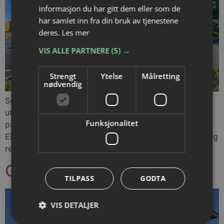
informasjon du har gitt dem eller som de
har samlet inn fra din bruk av tjenestene
deres.
Les mer
VIS ALLE PARTNERE
(5) →
Strengt
Ytelse
Målretting
nødvendig
Sentral eiendom på 3716m² og tomt på 8324m². I dag
utleid til dagligvare og næring/kontorer. God
Funksjonalitet
parkeringsdekning beliggende ved Triaden storssenter.
Eiendommen ligger i et utviklingsområdet for boliger og
reguleringsarbeid er igangsatt.
Odalsgata 25, Lillestrøm
TILPASS
GODTA
VIS DETALJER